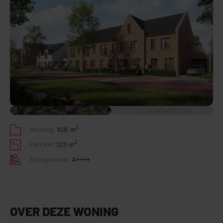
Geen afbeelding
2
Woning:
106 m
2
Perceel:
123 m
Energielabel:
A++++
OVER DEZE WONING