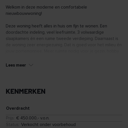
Welkom in deze moderne en comfortabele
nieuwbouwwoning!
Deze woning heeft alles in huis om fijn te wonen. Een
doordachte indeling, veel leefruimte, 3 volwaardige
slaapkamers én een ruime tweede verdieping. Daarnaast is
de woning zeer energiezuinig. Dat is goed voor het milieu én
jouw portemonnee. Meer ruimte nodig voor je gezin, hobby
of werk? Ontdek dan de verschillende uitbreidings- en
indelingsmogelijkheden om van dit huis jouw thuis te maken.
Lees meer
Pluspunten
KENMERKEN
Zeer energiezuinige woning
Tuingerichte woonkamer
Vloerverwarming in hele woning
Veel lichtinval in woonkamer door de grote achtergevelpui
Overdracht
Achtertuin met berging en achterom
Prijs
:
€ 450.000,- v.o.n.
Voldoende parkeergelegenheid in openbaar gebied
Status
:
Verkocht onder voorbehoud
Diverse indelings- en uitbreidingsmogelijkheden