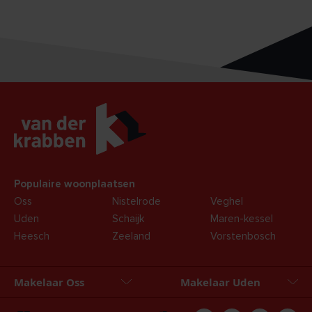
Populaire woonplaatsen
Oss
Nistelrode
Veghel
Uden
Schaijk
Maren-kessel
Heesch
Zeeland
Vorstenbosch
Makelaar Oss
Makelaar Uden