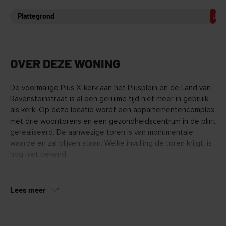
Plattegrond
OVER DEZE WONING
De voormalige Pius X-kerk aan het Piusplein en de Land van
Ravensteinstraat is al een geruime tijd niet meer in gebruik
als kerk. Op deze locatie wordt een appartementencomplex
met drie woontorens en een gezondheidscentrum in de plint
gerealiseerd. De aanwezige toren is van monumentale
waarde en zal blijven staan. Welke invulling de toren krijgt, is
nog niet bekend.
Het Piusplein en de naastgelegen wijk Hoevenseveld
vormen samen een bijzonder stukje Uden. Hier gaat de rust
Lees meer
van een woonwijk hand in hand met historische charme. De
karakteristieke toren, al jarenlang een vertrouwd baken in de
omgeving, geeft het gebied een unieke identiteit. Nu op de