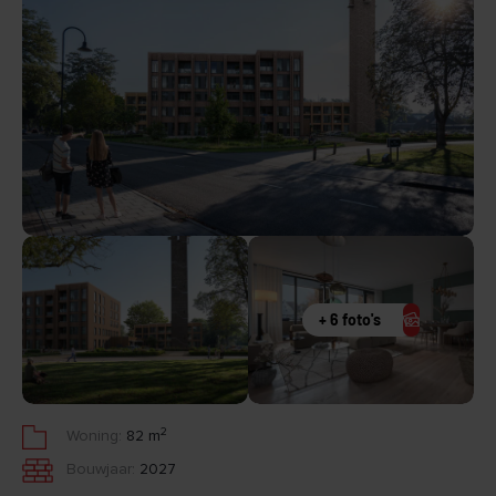
+ 6 foto's
2
Woning:
82 m
Bouwjaar:
2027