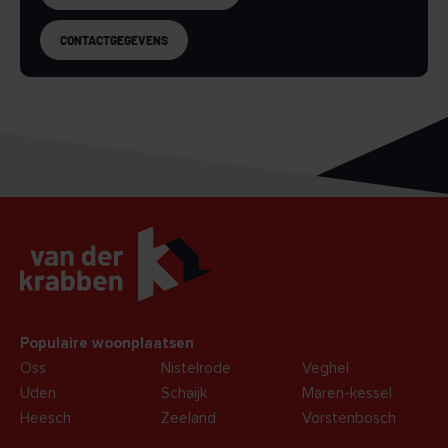
CONTACTGEGEVENS
Populaire woonplaatsen
Oss
Nistelrode
Veghel
Uden
Schaijk
Maren-kessel
Heesch
Zeeland
Vorstenbosch