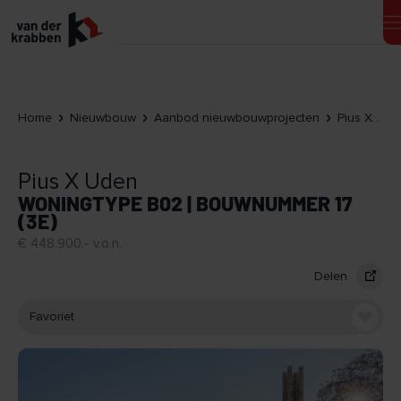
Home
Nieuwbouw
Aanbod nieuwbouwprojecten
Pius X Uden
Pius X Uden
WONINGTYPE B02 | BOUWNUMMER 17
(3E)
€ 448.900,- v.o.n.
Delen
Favoriet