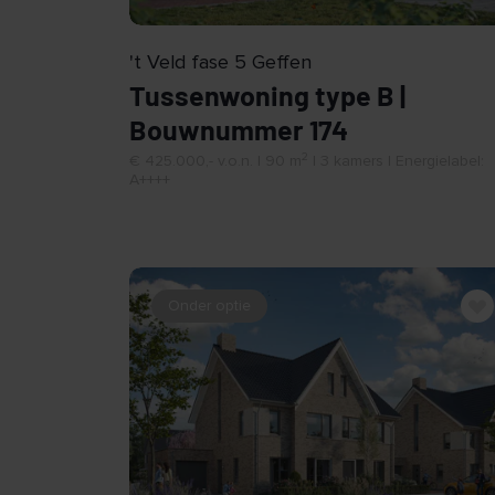
't Veld fase 5 Geffen
Tussenwoning type B |
Bouwnummer 174
2
€ 425.000,- v.o.n. | 90 m
| 3 kamers | Energielabel:
A++++
Onder optie