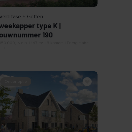
 Veld fase 5 Geffen
weekapper type K |
ouwnummer 190
2
50.000,- v.o.n. | 147 m
| 3 kamers | Energielabel:
+++
Onder optie