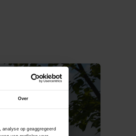
Over
e, analyse op geaggregeerd
uwen van profielen voor