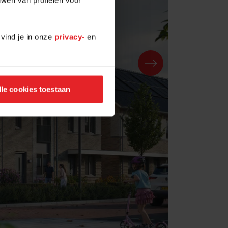
 vind je in onze
privacy-
en
lle cookies toestaan