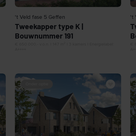
't Veld fase 5 Geffen
't
Tweekapper type K |
T
Bouwnummer 191
B
2
€ 650.000,- v.o.n. | 147 m
| 3 kamers | Energielabel:
€ 6
A++++
A+
Onder optie