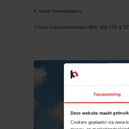
6 ruime tweekappers
3 huur-tussenwoningen (Bnr. 169, 170 & 17
Toestemming
Deze website maakt gebruik
Cookies geplaatst via www.kr
niveau, en marketingdoeleind