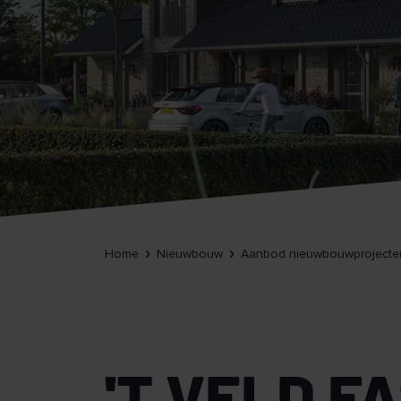
Home
Nieuwbouw
Aanbod nieuwbouwprojecte
'T VELD F