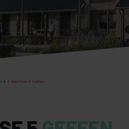
n
't Veld fase 5 Geffen
ASE 5
GEFFEN