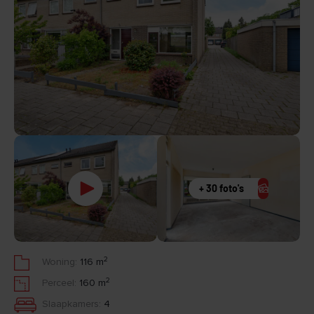
+ 30 foto's
2
Woning:
116 m
2
Perceel:
160 m
Slaapkamers:
4