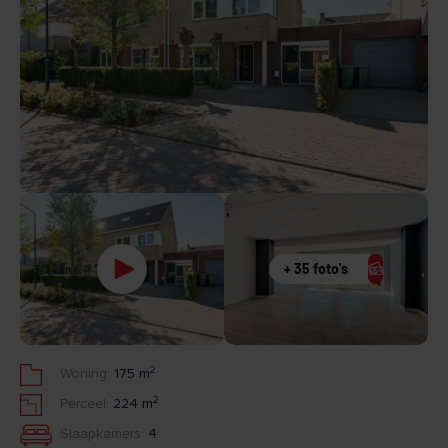
+ 35 foto's
2
Woning:
175 m
2
Perceel:
224 m
Slaapkamers:
4