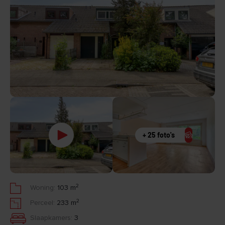
+ 25 foto's
2
Woning:
103 m
2
Perceel:
233 m
Slaapkamers:
3