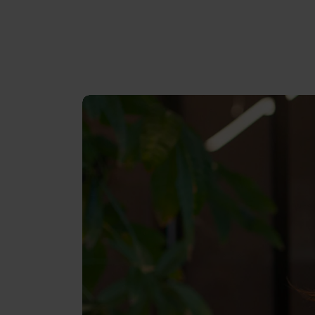
+ De woning is volledig geïsoleerd met dak
+ De beglazing is uitgevoerd in HR-glas.
+ Servicekosten € 482,40 per maand.
Aanvaarding:
In nader overleg.