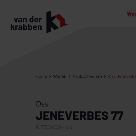
Wo
Home
Wonen
Aanbod wonen
Oss Jeneverb
Oss
JENEVERBES 77
€ 750.000,- k.k.