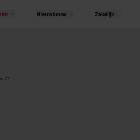
nen
Nieuwbouw
Zakelijk
es 77