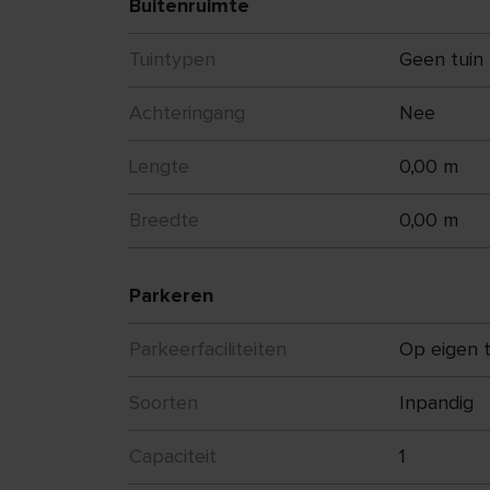
witgoedaansluitingen, een extra spoelbak
Buitenruimte
ventilatie-unit.
Tuintypen
Geen tuin
+ Alle twee de slaapkamers zijn prettig va
Achteringang
Nee
iedere slaapkamer is er directe toegang 
verbinding met buiten heeft.
Lengte
0,00 m
+ De volledig betegelde badkamer is com
Breedte
0,00 m
douche, een badkamermeubel met dubbele
Parkeren
Bijzonderheden
Parkeerfaciliteiten
Op eigen t
+ Energielabel B
Soorten
Inpandig
Capaciteit
1
+ Het appartement beschikt over energiel