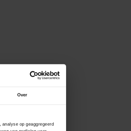
Over
e, analyse op geaggregeerd
uwen van profielen voor