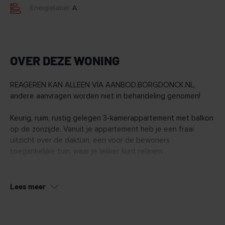
Energielabel:
A
OVER DEZE WONING
REAGEREN KAN ALLEEN VIA AANBOD.BORGDONCK.NL,
andere aanvragen worden niet in behandeling genomen!
Keurig, ruim, rustig gelegen 3-kamerappartement met balkon
op de zonzijde. Vanuit je appartement heb je een fraai
uitzicht over de daktuin, een voor de bewoners
toegankelijke tuin, waar je lekker kunt relaxen.
Het appartement heeft een eigen parkeerplaats in de
overdekte parkeergarage (gelegen onder de daktuin)
Lees meer
alsmede een privé berging en een gezamenlijke
fietsenstalling.