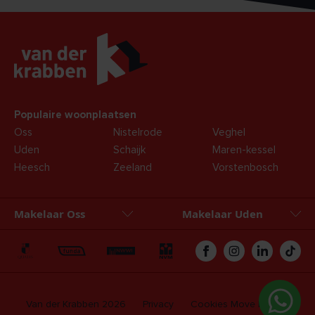
Populaire woonplaatsen
Oss
Nistelrode
Veghel
Uden
Schaijk
Maren-kessel
Heesch
Zeeland
Vorstenbosch
Makelaar Oss
Makelaar Uden
Oss
Uden
Zakelijk
Hypotheken
Van der Krabben 2026
Privacy
Cookies
Move login