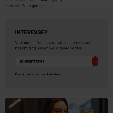
Parkeerfaciliteiten
:
Parkeergarage
- Jouw bruto maandinkomen dient 4 keer de maandhuur te
Soorten
:
Geen garage
bedragen (3,5 keer is bespreekbaar). Vakantiegeld en vaste
toeslagen worden meegeteld;
- Het inkomen van jouw partner wordt voor de helft (50%)
meegeteld.
INTERESSE?
- Bij kandidaat huurders welke beide een AOW ontvangen,
kunnen beide inkomens voor 100% worden meegeteld;
- Borgstelling van twee maanden huur;
Voor meer informatie of het plannen van een
- Je dient te beschikken over een arbeidscontract van
bezichtiging helpen we je graag verder.
minimaal één jaar.
- Nul (0)-uren-contracten kunnen niet worden meegeteld.
IK HEB INTERESSE
Contracten via een detacheringsbureau/ uitzendbureau/
payroll organisatie, worden beoordeeld aan de hand van de
Kan ik deze woning betalen?
voorwaarden.