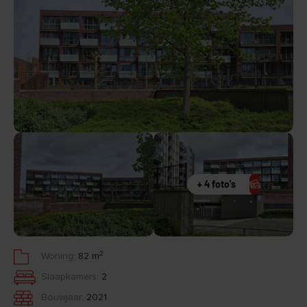
+ 4 foto's
2
Woning:
82 m
Slaapkamers:
2
Bouwjaar:
2021