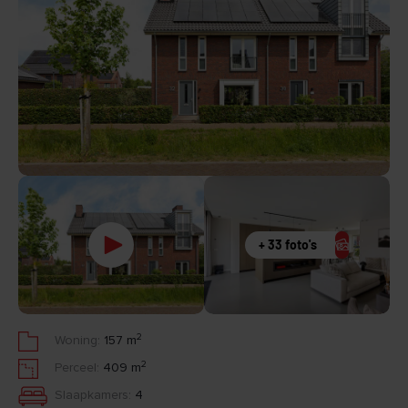
+ 33 foto's
2
Woning:
157 m
2
Perceel:
409 m
Slaapkamers:
4