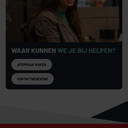
+ De ruime achtertuin is verzorgd aangelegd met een
combinatie van terras en een royaal gazon. Dankzij de
verschillende zithoeken en de brede zonneluifel is er op
ieder moment van de dag een fijne plek om te ontspannen.
De tuin beschikt bovendien over een directe achterom.
Bijzonderheden
WAAR KUNNEN
WE JE BIJ HELPEN?
+ De woning is volledig geïsoleerd (dak-, muur- en
vloerisolatie) en voorzien van dubbel glas.
AFSPRAAK MAKEN
+ De woning heeft energielabel A.
+ De woning beschikt over 27 zonnepanelen.
+ De woning is grotendeels voorzien van screens.
CONTACTGEGEVENS
+ Op de gehele begane grond is vloerverwarming aanwezig.
+ Op diverse plaatsen in de woning zijn hoogwaardige
materialen toegepast uit de luxe jachtbouw, gecombineerd
met exclusief maatwerk en een bijzonder hoog
afwerkingsniveau.
Aanvaarding