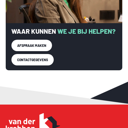
+ HR Intergas cv-ketel 2020.
+ De woning is voorzien van dakisolatie en draai-kiepkozijnen
met dubbel glas.
WAAR KUNNEN
WE JE BIJ HELPEN?
+ De moderne woonkeuken is vernieuwd in 2023.
AFSPRAAK MAKEN
+ De meterkast is vervangen in 2024.
CONTACTGEGEVENS
+ De woning en het bijgebouw zijn voorzien van
airconditioning.
+ Er zijn diverse (elektrische) rolluiken aanwezig, deels
vernieuwd in 2026.
+ De goten en hemelwaterafvoer zijn vernieuwd in 2025.
+ Het dakleer van de uitbouw is vernieuwd in 2025.