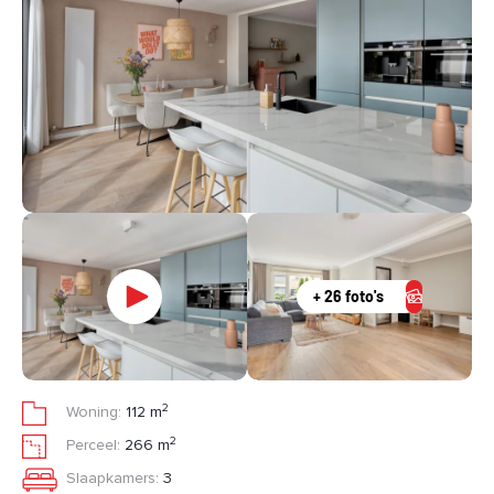
+ 26 foto's
2
Woning:
112 m
2
Perceel:
266 m
Slaapkamers:
3