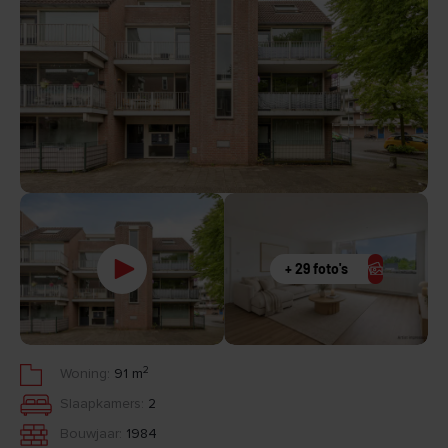
+ 29 foto's
2
Woning:
91 m
Slaapkamers:
2
Bouwjaar:
1984