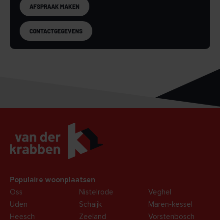
AFSPRAAK MAKEN
CONTACTGEGEVENS
Populaire woonplaatsen
Oss
Nistelrode
Veghel
Uden
Schaijk
Maren-kessel
Heesch
Zeeland
Vorstenbosch