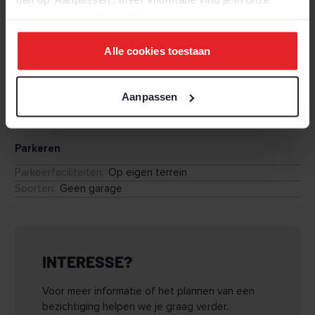
privacy-
en
cookie-verklaring
.
Buitenruimte
Alle cookies toestaan
Tuintypen
:
Voortuin
Achteringang
:
Nee
Lengte
:
0,00 m
Aanpassen
Breedte
:
0,00 m
Parkeren
Parkeerfaciliteiten
:
Op eigen terrein
Soorten
:
Geen garage
INTERESSE?
Voor meer informatie of het plannen van een
bezichtiging helpen we je graag verder.