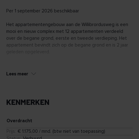
Per 1 september 2026 beschikbaar
Het appartementengebouw aan de Willibrordusweg is een
mooi en nieuw complex met 12 appartementen verdeeld
over de begane grond, eerste en tweede verdieping. Het
appartement bevindt zich op de begane grond en is 2 jaar
geleden opgeleverd.
Indeling
Entree met meterkast. Woonkamer met open keuken
Lees meer
voorzien van spoelbak, mengkraan en onder- en
bovenkastjes Slaapkamer. Badkamer met douche.
KENMERKEN
Elk appartement heeft een eigen berging en parkeerplaats
op achterterrein.
Inschrijven:
Overdracht
• Aanvaarding per 01 september 2026
Prijs
:
€ 1.175,00 / mnd. (btw niet van toepassing)
• Huurperiode minimaal 24 maanden
Status
:
Verhuurd