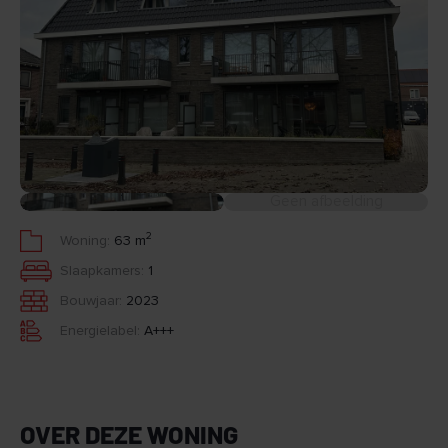
Geen afbeelding
2
Woning:
63 m
Slaapkamers:
1
Bouwjaar:
2023
Energielabel:
A+++
OVER DEZE WONING