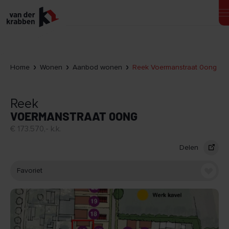
Home
Wonen
Aanbod wonen
Reek Voermanstraat 0ong
Reek
VOERMANSTRAAT 0ONG
€ 173.570,- k.k.
Delen
Favoriet