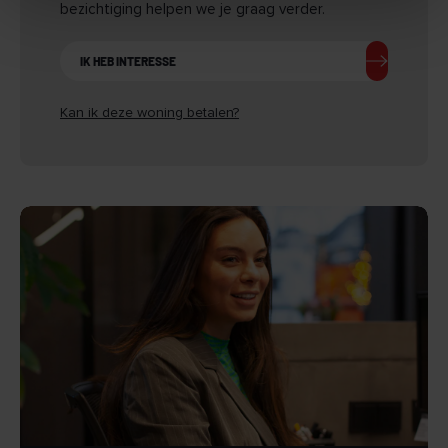
bezichtiging helpen we je graag verder.
Maximale bouwdiepte 13 meter
IK HEB INTERESSE
Binnen het deelgebied Woon + Werk staat de woning aan de
straatzijde en is bepalend voor het straatbeeld. De
architectuur sluit aan bij de dorpse uitstraling van Reek, met
Kan ik deze woning betalen?
een duidelijke kapvorm en aandacht voor kwaliteit en
materialisering (conform beeldkwaliteitsplan).
Bedrijfsgebouw (vrijstaand)
Type: Vrijstaand
Maximale bouwhoogte: 8 meter
Situeringseisen:
+ Minimaal 3 meter afstand tot één zijdelingse
perceelsgrens
+ Minimaal 3 meter afstand tot de achterste perceelsgrens
+ Voorgevel bedrijfsgebouw minimaal 5 meter achter de
voorste bouwvlakgrens