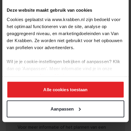
toegestaan in milieucategorie 1 en 2, inclusief
ondergeschikte administratieve dienstverlening en
Bouw
Deze website maakt gebruik van cookies
productiegebonden detailhandel (conform
Cookies geplaatst via www.krabben.nl zijn bedoeld voor
type-object
:
Bouwgrond
bestemmingsplan).
het optimaal functioneren van de site, analyse op
geaggregeerd niveau, en marketingdoeleinden van Van
De maximale bebouwing binnen het bouwvlak bedraagt 60%.
Oppervlakten en inhoud
der Krabben. Ze worden niet gebruikt voor het opbouwen
2
Perceeloppervlakte
:
766 m
Bedrijfswoning (vrijstaand)
van profielen voor adverteerders.
Type: Vrijstaand
Wil je je cookie-instellingen bekijken of aanpassen? Klik
Buitenruimte
Goothoogte: maximaal 7 meter
dan op 'Aanpassen'. Meer informatie vind je in onze
Achteringang
:
Nee
Bouwhoogte: maximaal 11 meter
privacy-
en
cookie-verklaring
.
Lengte
:
0,00 m
Kapvorm: kap met helling > 30° en < 60° (afwijking eventueel
Breedte
:
0,00 m
mogelijk)
Alle cookies toestaan
Oriëntatie: achtertuin op het noorden
Situeringseisen
Aanpassen
INTERESSE?
Afstand van de:
+ zijdelingse perceelsgrenzen min. 3 meter
Voor meer informatie of het plannen van een
+ voorgevel tot de voorste bouwvlakgrens max. 5 meter