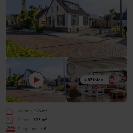
+ 47 foto's
2
Woning:
225 m
2
Perceel:
373 m
Slaapkamers:
6