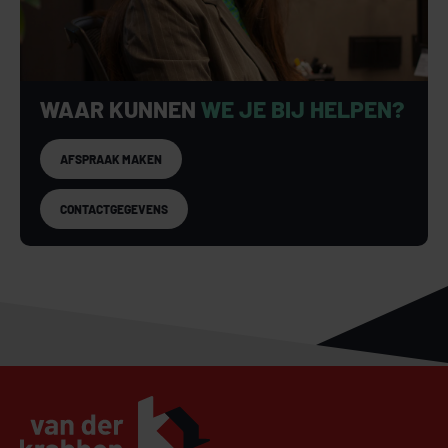
overkapping
- Groot bijgebouw van twee verdiepingen achter in de tuin
- Vijftien zonnepanelen
- Alarmsysteem met doormelding naar alarmcentrale
- Camerasysteem buiten met melding op mobiele telefoon
WAAR KUNNEN
WE JE BIJ HELPEN?
AFSPRAAK MAKEN
CONTACTGEGEVENS