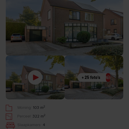
+ 25 foto's
2
Woning:
103 m
2
Perceel:
322 m
Slaapkamers:
4