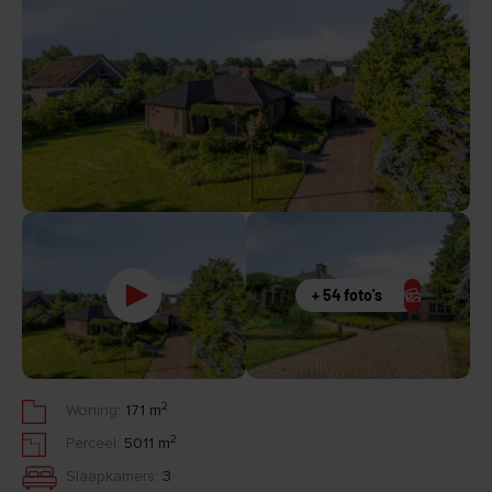
+ 54 foto's
2
Woning:
171 m
2
Perceel:
5011 m
Slaapkamers:
3