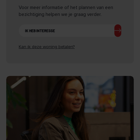
voertuigen
Voor meer informatie of het plannen van een
- Prachtige woonkeuken met eiland
bezichtiging helpen we je graag verder.
- Knusse zitkamer met ingebouwde houtkachel voor veel
sfeer
IK HEB INTERESSE
- Veel lichtinval door ramen aan alle zijden van de woning
- Zeer mooie en ruime master bedroom met inbouwkasten
en ensuite badkamer
Kan ik deze woning betalen?
- Twee extra slaapkamers en een tweede badkamer
- Moderne en hoogwaardige afwerking
- Royale tuin met veel privacy en volop
gebruiksmogelijkheden
- 28 zonnepanelen aanwezig in de tuin