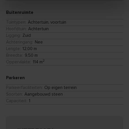
- Eigen oprit en garage
Buitenruimte
Tuintypen
:
Achtertuin, voortuin
Hoofdtuin
:
Achtertuin
Ligging
:
Zuid
Achteringang
:
Nee
Lengte
:
12,00 m
Breedte
:
9,50 m
2
Oppervlakte
:
114 m
Parkeren
Parkeerfaciliteiten
:
Op eigen terrein
Soorten
:
Aangebouwd steen
Capaciteit
:
1