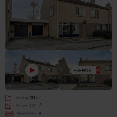
+ 35 foto's
2
Woning:
133 m
2
Perceel:
237 m
Slaapkamers:
4