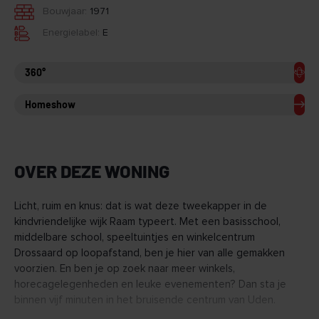
Bouwjaar:
1971
Energielabel:
E
360°
Homeshow
OVER DEZE WONING
Licht, ruim en knus: dat is wat deze tweekapper in de
kindvriendelijke wijk Raam typeert. Met een basisschool,
middelbare school, speeltuintjes en winkelcentrum
Drossaard op loopafstand, ben je hier van alle gemakken
voorzien. En ben je op zoek naar meer winkels,
horecagelegenheden en leuke evenementen? Dan sta je
binnen vijf minuten in het bruisende centrum van Uden.