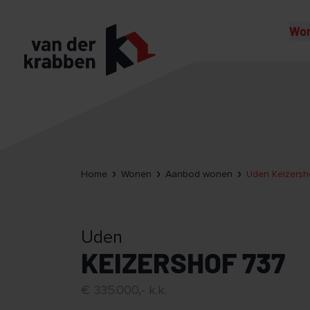
Wo
Home
Wonen
Aanbod wonen
Uden Keizersh
Uden
KEIZERSHOF 737
€ 335.000,- k.k.