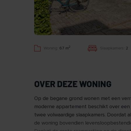
2
Woning:
67 m
Slaapkamers:
2
OVER DEZE WONING
Op de begane grond wonen met een verra
moderne appartement beschikt over een l
twee volwaardige slaapkamers. Doordat al
de woning bovendien levensloopbestendi