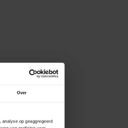
Over
e, analyse op geaggregeerd
uwen van profielen voor