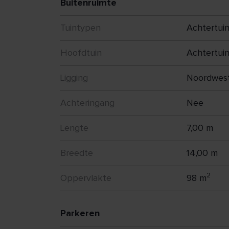
Buitenruimte
Tuintypen
Achtertui
Hoofdtuin
Achtertui
Ligging
Noordwes
Achteringang
Nee
Lengte
7,00 m
Breedte
14,00 m
2
Oppervlakte
98 m
Parkeren