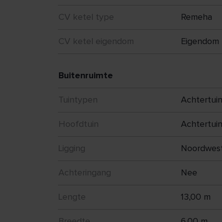
CV ketel type
Remeha
CV ketel eigendom
Eigendom
Buitenruimte
Tuintypen
Achtertuin
Hoofdtuin
Achtertui
Ligging
Noordwes
Achteringang
Nee
Lengte
13,00 m
Breedte
6,00 m