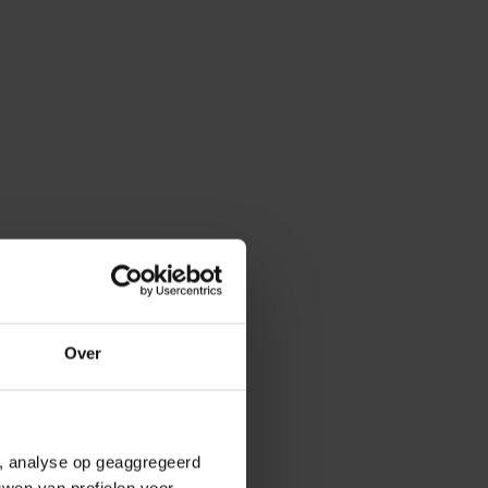
Over
e, analyse op geaggregeerd
uwen van profielen voor