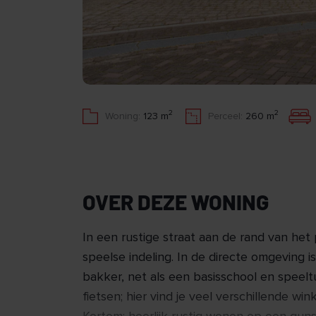
2
2
Woning:
123 m
Perceel:
260 m
OVER DEZE WONING
In een rustige straat aan de rand van he
speelse indeling. In de directe omgeving 
bakker, net als een basisschool en speelt
fietsen; hier vind je veel verschillende wi