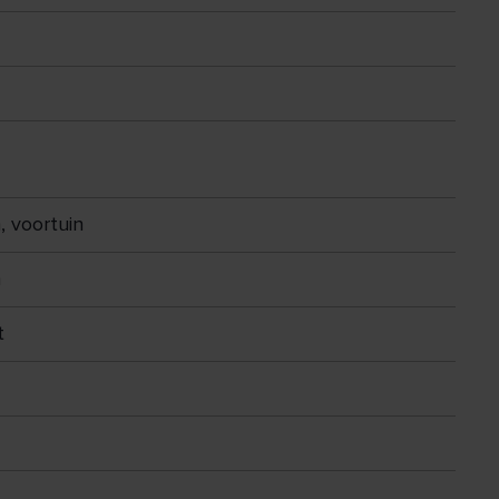
, voortuin
n
t