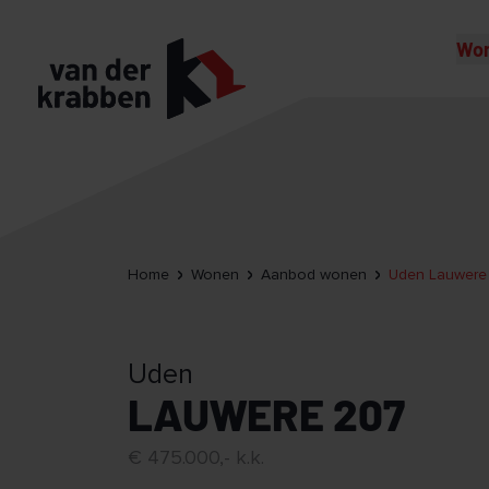
Wo
Home
Wonen
Aanbod wonen
Uden Lauwere
Uden
LAUWERE 207
€ 475.000,- k.k.