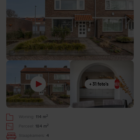
+ 31 foto's
2
Woning:
114 m
2
Perceel:
184 m
Slaapkamers:
4