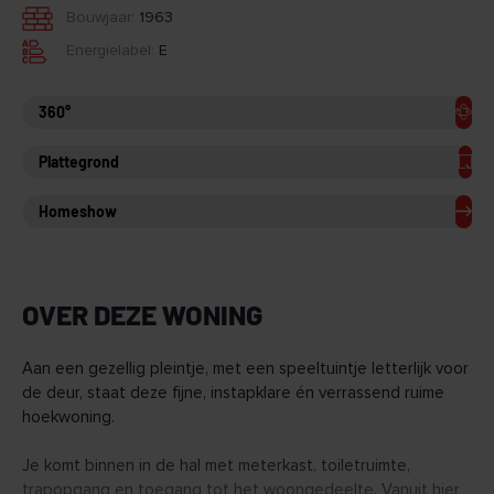
Bouwjaar:
1963
Energielabel:
E
360°
Plattegrond
Homeshow
OVER DEZE WONING
Aan een gezellig pleintje, met een speeltuintje letterlijk voor
de deur, staat deze fijne, instapklare én verrassend ruime
hoekwoning.
Je komt binnen in de hal met meterkast, toiletruimte,
trapopgang en toegang tot het woongedeelte. Vanuit hier