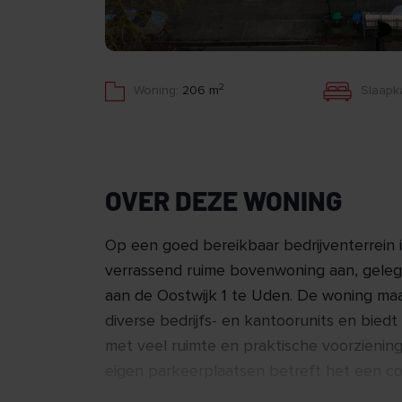
2
Woning:
206 m
Slaapk
OVER DEZE WONING
Op een goed bereikbaar bedrijventerrein 
verrassend ruime bovenwoning aan, geleg
aan de Oostwijk 1 te Uden. De woning ma
diverse bedrijfs- en kantoorunits en bi
met veel ruimte en praktische voorziening
eigen parkeerplaatsen betreft het een 
strategische locatie.