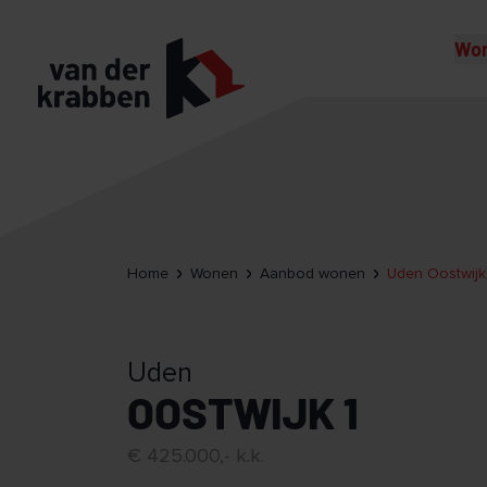
Wo
Home
Wonen
Aanbod wonen
Uden Oostwijk
Uden
OOSTWIJK 1
€ 425.000,- k.k.