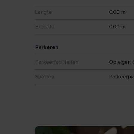
Lengte
0,00 m
Energielabel
Breedte
0,00 m
Het pand beschikt over energielabel A.
Parkeren
Bent u op zoek naar een representatieve
veel ruimte, buitenruimte en parkeergel
Parkeerfaciliteiten
Op eigen t
informatie of het plannen van een bezicht
Soorten
Parkeerpl