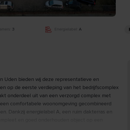
amers:
3
Energielabel:
A
in Uden bieden wij deze representatieve en
en op de eerste verdieping van het bedrijfscomplex
akt onderdeel uit van een verzorgd complex met
edt een comfortabele woonomgeving gecombineerd
en. Dankzij energielabel A, een ruim dakterras en
compleet en goed onderhouden object op een