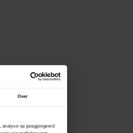
Over
e, analyse op geaggregeerd
uwen van profielen voor