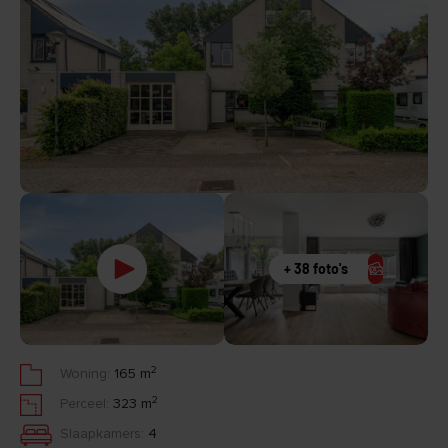
+ 38 foto's
2
Woning:
165 m
2
Perceel:
323 m
Slaapkamers:
4