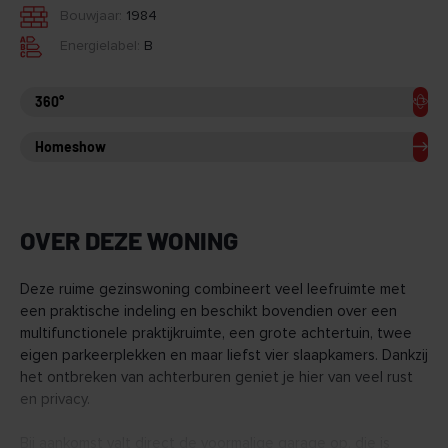
Bouwjaar:
1984
Energielabel:
B
360°
Homeshow
OVER DEZE WONING
Deze ruime gezinswoning combineert veel leefruimte met
een praktische indeling en beschikt bovendien over een
multifunctionele praktijkruimte, een grote achtertuin, twee
eigen parkeerplekken en maar liefst vier slaapkamers. Dankzij
het ontbreken van achterburen geniet je hier van veel rust
en privacy.
Bij aankomst valt direct de voormalige garage op, die is