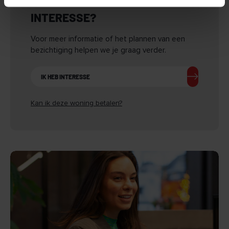
INTERESSE?
Voor meer informatie of het plannen van een
bezichtiging helpen we je graag verder.
IK HEB INTERESSE
Kan ik deze woning betalen?