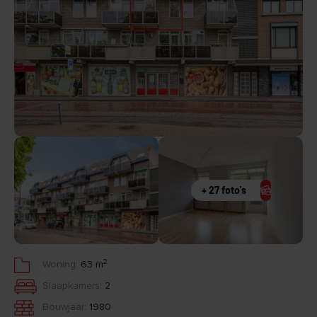
+ 27 foto's
2
Woning:
63 m
Slaapkamers:
2
Bouwjaar:
1980