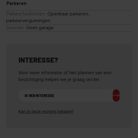
Parkeren
• Complex voorzien van lift
• Nabij winkels, horeca, openbaar vervoer en uitvalswegen
Parkeerfaciliteiten
:
Openbaar parkeren,
• Volop mogelijkheden om naar eigen smaak te moderniseren
parkeervergunningen
Soorten
:
Geen garage
INTERESSE?
Voor meer informatie of het plannen van een
bezichtiging helpen we je graag verder.
IK HEB INTERESSE
Kan ik deze woning betalen?