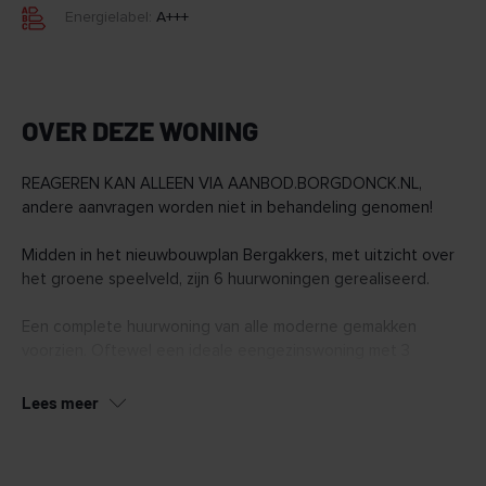
Energielabel:
A+++
OVER DEZE WONING
REAGEREN KAN ALLEEN VIA AANBOD.BORGDONCK.NL,
andere aanvragen worden niet in behandeling genomen!
Midden in het nieuwbouwplan Bergakkers, met uitzicht over
het groene speelveld, zijn 6 huurwoningen gerealiseerd.
Een complete huurwoning van alle moderne gemakken
voorzien. Oftewel een ideale eengezinswoning met 3
slaapkamers.
Lees meer
Via de entree aan de voorzijde bereik je de ruime
woonkamer. Deze staat in open verbinding met de keuken.
De keuken is voorzien van een kookplaat, afzuigkap,