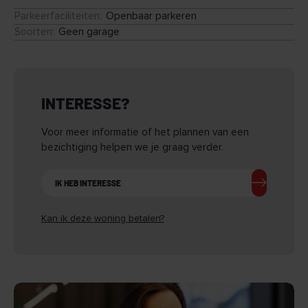
Om in aanmerking te komen voor deze woning geldt
Parkeerfaciliteiten
:
Openbaar parkeren
onderstaande inkomenseis:
Soorten
:
Geen garage
- Inkomen eenpersoonshuishouden: € 39.926,00 ? €
51.537,00
- Inkomen tweepersoonshuishouden: € 39.926,00 ? €
56.910,00
INTERESSE?
- Inkomen meerpersoonshuishouden: € 39.926,00 ? €
56.910,00
Voor meer informatie of het plannen van een
Interesse:
bezichtiging helpen we je graag verder.
- Aanvaarding per 01 juli 2026
- Huurperiode van minimaal 25 maanden
IK HEB INTERESSE
- Waarborgsom: 2x de maanduur
- Een bezichtiging is uitsluitend mogelijk na verificatie van
Kan ik deze woning betalen?
het inkomen.
Zie jij jezelf hier al wonen?
REAGEREN KAN ALLEEN VIA AANBOD.BORGDONCK.NL,
andere aanvragen worden niet in behandeling genomen!