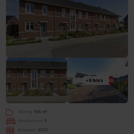
+ 6 foto's
2
Woning:
106 m
Slaapkamers:
3
Bouwjaar:
2022