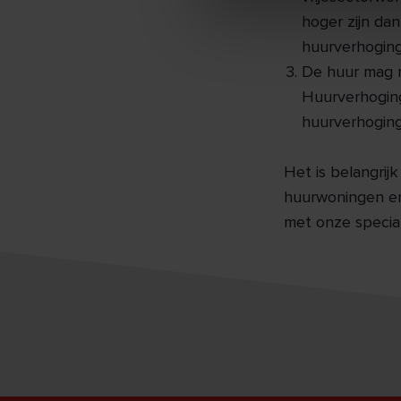
hoger zijn da
huurverhoging
De huur mag n
Huurverhoging
huurverhoging
Het is belangrij
huurwoningen en
met onze special