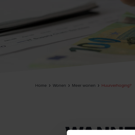
Home
Wonen
Meer wonen
Huurverhoging?
WANNE