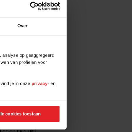
Over
rprijs niet
e, analyse op geaggregeerd
uwen van profielen voor
e
 huurprijs.
 vind je in onze
privacy-
en
prijs maximaal
lle cookies toestaan
een
rhoging mag niet