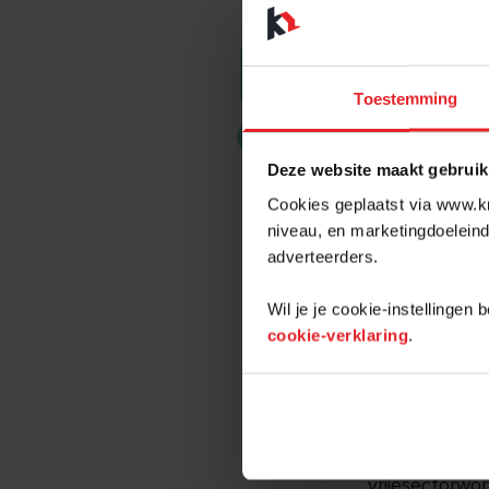
HUUR 
Toestemming
Wonen
Deze website maakt gebruik
Als je een 
Cookies geplaatst via www.kr
niveau, en marketingdoeleind
zomaar verh
adverteerders.
verhuurder 
Wil je je cookie-instellingen
Hieronder vi
cookie-verklaring
.
Huurverhoging
één keer per 
Van 1 mei 202
vrijesectorwon