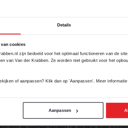
VERHOOGD?
Details
 van cookies
huurwoning hebt, kan de verhuurder de huu
abben.nl zijn bedoeld voor het optimaal functioneren van de sit
en van Van der Krabben. Ze worden niet gebruikt voor het opbo
ogen. Er zijn wettelijke regels waaraan d
zich moet houden bij het verhogen van de
 bekijken of aanpassen? Klik dan op 'Aanpassen'. Meer informatie
nd je de belangrijkste regels:
 mag maar één keer per jaar: De verhuurder mag de huur
Aanpassen
A
jaar verhogen.
1 tot 1 mei 2024 wordt de maximale huurverhoging van 
ing door de overheid bepaald. De jaarlijkse (kale) huurve