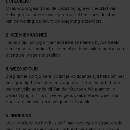
1. CHECKLIST
Maak voorafgaand aan de bezichtiging een checklist van
belangrijke aspecten waar je op wil letten, zoals de staat
van de woning, de buurt, de omgeving enzovoort.
2. NEEM IEMAND MEE
Het is altijd handig om iemand mee te nemen, bijvoorbeeld
een vriend of familielid, om een objectieve blik te hebben en
eventueel vragen te stellen.
3. WEES OP TIJD
Zorg dat je op tijd bent, zodat je voldoende tijd hebt om het
huis grondig te bekijken en vragen te stellen. Vaak hebben
we een volle agenda bij Van der Krabben. We plannen je
bezichtiging ruim in, om vervolgens vaak meteen weer snel
door te gaan naar onze volgende afspraak.
4. OMGEVING
Let niet alleen op het huis zelf, maar ook op de straat en de
wijk. Zijn er voorzieningen in de buurt die belangrijk voor je