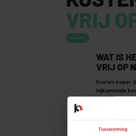
VRIJ O
Wonen
WAT IS H
VRIJ OP 
Kosten koper (k
bijkomende kos
koper" wordt v
van toepassing
KOSTEN KOPER
Toestemming
De kosten koper