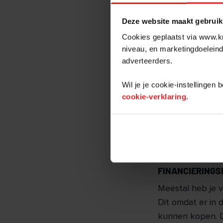
Onder de kosten
Deze website maakt gebruik
betreft de akte
Cookies geplaatst via www.kr
voor de inschrijv
niveau, en marketingdoeleind
adverteerders.
VRIJ OP NAAM
Wil je je cookie-instellingen
De kosten voor 
cookie-verklaring
.
Bijvoorbeeld de 
kadaster. Daarna
nieuwbouwwoning i
hoef je als kope
FINANCIERING
Meestal heb je 
Dit omdat er in
kunnen kopen. D