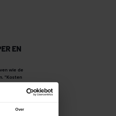
PER EN
even wie de
n. "Kosten
am" is meestal
Over
oning te worden.