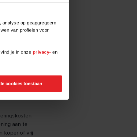
ten voor wat
 en de kosten
e, analyse op geaggregeerd
uwen van profielen voor
 vind je in onze
privacy-
en
verkoper.
n de kosten
opsom
om v.o.n. staat
lle cookies toestaan
eringskosten.
ning aan te
koper of vrij