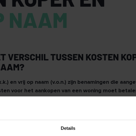
P NAAM
ET VERSCHIL TUSSEN KOSTEN KO
NAAM?
.k.) en vrij op naam (v.o.n.) zijn benamingen die aang
ten voor het aankopen van een woning moet betale
aak gebruikt bij een bestaande woning en "vrij op na
 bij de aankoop van een nieuwbouwwoning.
Details
 zijn de kosten die je moet maken om eigenaar van de w