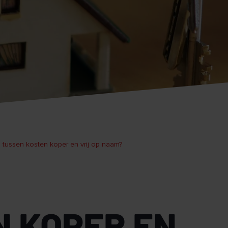
il tussen kosten koper en vrij op naam?
N KOPER EN