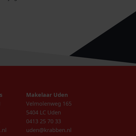
s
Makelaar Uden
1
Velmolenweg 165
5404 LC Uden
8
0413 25 70 33
.nl
uden@krabben.nl