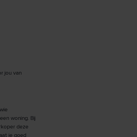
r jou van
 wie
een woning. Bij
erkoper deze
aat je goed