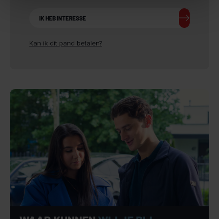
IK HEB INTERESSE
+ Bouwjaar: 1998
+ Omgeving: Gelegen nabij het kernwinkelgebied van Oss,
Kan ik dit pand betalen?
direct aan een centrale verkeersroute. Door deze ligging
profiteert het pand van veel passantenverkeer en een
uitstekende zichtbaarheid. De locatie is zowel per auto als
per openbaar vervoer goed bereikbaar.
+ Zichtlocatie: Het object is gevestigd op een prominente
en herkenbare plek in Oss, mede door de voormalige functie
als BCC-winkel. Dit draagt bij aan een sterke commerciële
uitstraling en herkenning bij het publiek. Het pand beschikt
over een brede gevel aan de straatzijde, wat uitstekende
mogelijkheden biedt voor etalagepresentatie, signing en
merkprofilering. De zichtbaarheid vanaf de openbare weg is
hoog, wat bijdraagt aan de commerciële aantrekkingskracht.
+ Indeling: Royale winkelvloer met magazijn en
ondersteunende ruimten. Flexibele indelingsmogelijkheden,