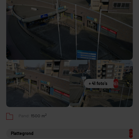
+ 41 foto's
2
Pand:
1500 m
Plattegrond