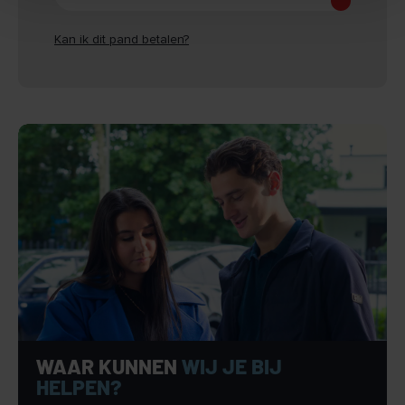
+ Op korte afstand van het centrum van Oss
+ Bestemming: Gemengd – 1 (onder andere kantoor,
Kan ik dit pand betalen?
dienstverlening en maatschappelijke doeleinden)
+ Energielabel A++, geldig tot en met 14 mei 2036
Ligging
Het object is gelegen aan de Ridderhof in Oss, op korte
afstand van het centrum. De locatie bevindt zich aan een
rustige fietsstraat en biedt daardoor een prettige en
representatieve werkomgeving met beperkte
verkeersdrukte. In de directe omgeving bevinden zich
diverse voorzieningen, winkels, horecagelegenheden en
dienstverlenende bedrijven.
Daarnaast is het object uitstekend bereikbaar. Via de
nabijgelegen uitvalswegen zijn de A50 en A59 snel
toegankelijk, met goede verbindingen richting onder andere
WAAR KUNNEN
WIJ JE BIJ
’s-Hertogenbosch, Nijmegen en Eindhoven. Ook het NS-
HELPEN?
station van Oss bevindt zich op korte afstand, waardoor de