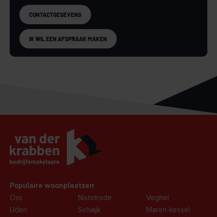
locatie zowel met de auto als het openbaar vervoer goed
CONTACTGEGEVENS
bereikbaar is.
IK WIL EEN AFSPRAAK MAKEN
Bent u op zoek naar een representatieve kantoorruimte op
een centrale en goed bereikbare locatie in Oss? Neem dan
vrijblijvend contact met ons op voor meer informatie of het
plannen van een bezichtiging. Wij laten u de mogelijkheden
van deze kantoorruimte graag persoonlijk zien.
Populaire woonplaatsen
Oss
Nistelrode
Veghel
Uden
Schaijk
Maren-kessel