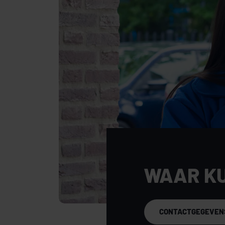
Locatie
De ligging aan de Romeinenweg is zonder 
unit bevindt zich op een prominente zich
voor uitstekende zichtbaarheid richting p
interessant voor bedrijven die hun aanwez
ontvangen op een goed vindbare locatie.
Daarnaast is de bereikbaarheid zeer goed 
op de belangrijkste uitvalswegen rondom
voor zowel lokale als regionale activiteit
WAAR K
en een verzorgde omgeving maakt dit een 
CONTACTGEGEVEN
Nieuwsgierig geworden naar de mogelijkhe