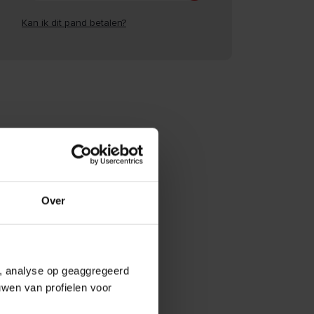
Kan ik dit pand betalen?
Over
e, analyse op geaggregeerd
uwen van profielen voor