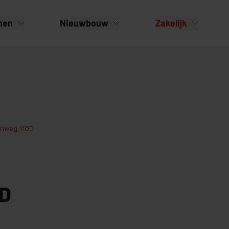
nen
Nieuwbouw
Zakelijk
nweg 110D
D