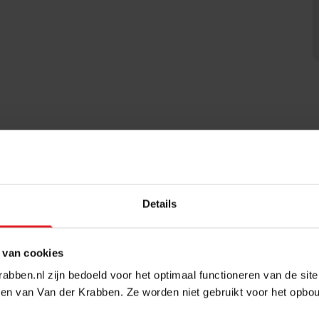
de efficiënte indeling en het aangename
ich de bedrijfsruimte die uitermate geschikt is
. De ruimte is toegankelijk via een overheaddeur,
daarnaast via een separate loopdeur.
ntoorruimte en biedt een comfortabele werkplek met
en op beide niveaus is er sprake van een prettige,
 / mnd. (excl. btw)
wel de productiviteit als de representativiteit van
Details
pantry/keuken, voorzien van een oven en kookplaat,
 van cookies
g zelfstandig te gebruiken is. De combinatie van
abben.nl zijn bedoeld voor het optimaal functioneren van de sit
ct breed inzetbaar voor uiteenlopende
en van Van der Krabben. Ze worden niet gebruikt voor het opbo
imte