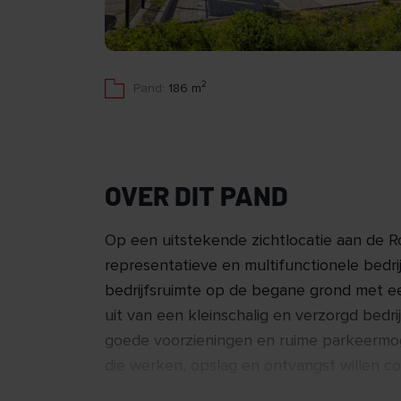
2
Pand:
186 m
OVER DIT PAND
Op een uitstekende zichtlocatie aan de 
representatieve en multifunctionele bedri
bedrijfsruimte op de begane grond met 
uit van een kleinschalig en verzorgd bedr
goede voorzieningen en ruime parkeermoge
die werken, opslag en ontvangst willen c