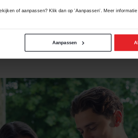
 bekijken of aanpassen? Klik dan op 'Aanpassen'. Meer informatie
or
of werkplaats
Aanpassen
A
uimte
nwezig
ookplaat
ieping
eucategorie 4.2
g bedrfijsverzamelgebouw
175,- per maand, wat jaarlijks aan het einde van het