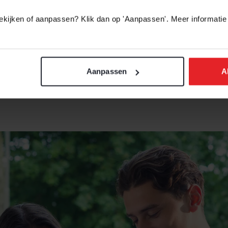
 bekijken of aanpassen? Klik dan op 'Aanpassen'. Meer informatie
baar
baar
Aanpassen
A
baar
kbaar
baar
 Verbruggen
dy fashion