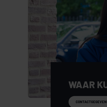
+ De Wal 4 - Verkocht als kantoorfunctie
+ Molenstraat 26 (horecaruimte) - Verkoc
Sterke pull factoren
+ Zichtbaarheid & uitstraling: hoge glaz
en daglichttoetreding — perfect voor eta
+ Een levendig publiek: 68 koopappartem
boven de winkels zorgen voor een consta
WAAR K
+ Sterke omgeving: gevestigde namen zo
liggen op steenworp afstand.
CONTACTGEGEVEN
+ Regionale aantrekkingskracht: Oss telt 