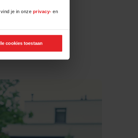
 vind je in onze
privacy-
en
lle cookies toestaan