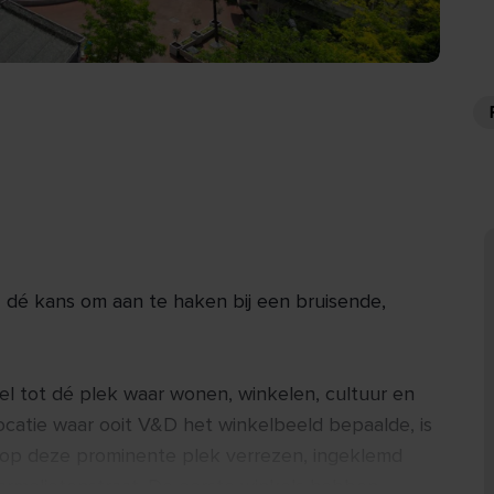
- dé kans om aan te haken bij een bruisende,
el tot dé plek waar wonen, winkelen, cultuur en
atie waar ooit V&D het winkelbeeld bepaalde, is
w op deze prominente plek verrezen, ingeklemd
armelietenstraat. De eerste winkels hebben