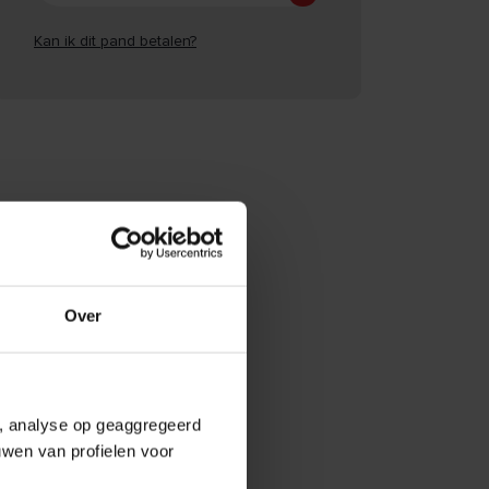
Kan ik dit pand betalen?
Over
e, analyse op geaggregeerd
uwen van profielen voor