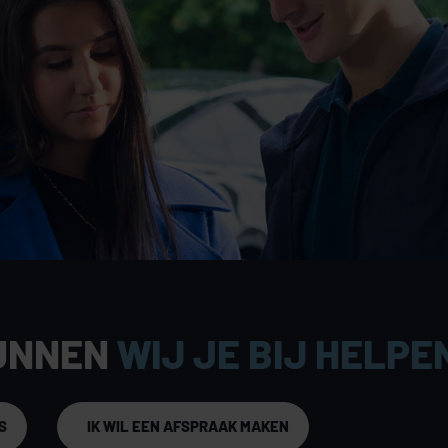
ht
en gevelpuien zorgen voor maximale attentiewaarde
lagepresentatie en branding.
enten (verkocht) en 63 huurappartementen direct
nte aanloop.
UNNEN
WIJ JE BIJ HELPE
als HEMA, Scapino, Open 32, Lucardi en Xenos
S
IK WIL EEN AFSPRAAK MAKEN
ruim 90.000 inwoners en trekt bezoekers uit