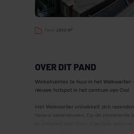
2
Pand:
2200 m
OVER DIT PAND
Winkelruimtes te huur in het Walkwartier 
nieuwe hotspot in het centrum van Oss!
Het Walkwartier ontwikkelt zich razendsn
horeca samenkomen. Op de prominente loc
er inmiddels een stoer, eigentijds gebou
tussen de Walstraat, Molenstraat en de C