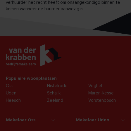
verhuurder het recht heeft om onaangekondigd binnen te
komen wanneer de huurder aanwezig is.
Populaire woonplaatsen
Oss
Nistelrode
Veghel
Uden
Schaijk
Maren-kessel
Heesch
Zeeland
Vorstenbosch
Makelaar Oss
Makelaar Uden