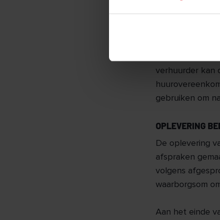
ZEKERHEID VOO
Je kunt je voors
iedere maand. O
voor de verhuurd
verhuurder kan 
huurovereenkoms
gebruiken om na
OPLEVERING BE
De oplevering va
afspraken gemaa
volgens afgespr
waarborgsom om h
Aan het einde v