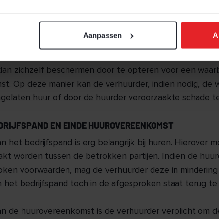
R DE VERHUURDER
tellen dat de verhuurder garantie wil dat de huur netjes 
Aanpassen
A
ok zijn er omstandigheden die kunnen leiden tot onverw
er. Denk bijvoorbeeld aan beschadiging van het bedrijfs
dan zichzelf beschermen door te opteren voor een waar
t. Op deze manier kan de verhuurder, indien nodig, de
gelaten huur of door de huurder veroorzaakte schade t
DRIJFSPAND EN EINDE HUUROVEREENKOMST
n het bedrijfspand is erg belangrijk bij huren. Hierover m
kt worden tussen de betrokken partijen. Indien de huurd
oken voorwaarden, mag de verhuurder deze in mindering
et bedrijfspand toch in de afgesproken staat terug te k
an de huurovereenkomst is de verhuurder verplicht om 