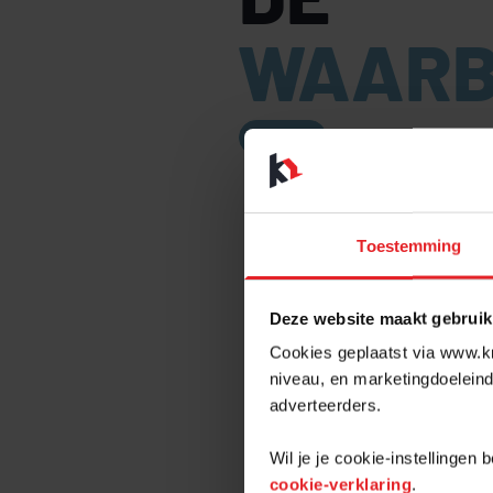
WAARB
Zakelijk
MAG EEN
VRAGEN?
Toestemming
ALTIJD 
Deze website maakt gebruik
Je bent opzoek 
Cookies geplaatst via www.kr
je de perfecte
niveau, en marketingdoeleind
wordt met de v
adverteerders.
waarborgsom. Je
een antwoord.
Wil je je cookie-instellingen
cookie-verklaring
.