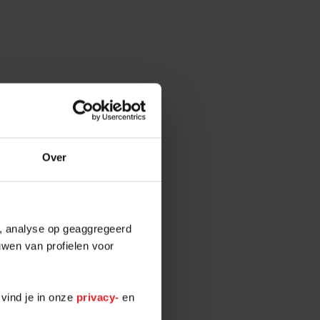
GSOM
EENKOMST
Over
bezichtigen vind
e, analyse op geaggregeerd
 opgesteld
uwen van profielen voor
komst om een
ronder volgt
 vind je in onze
privacy-
en