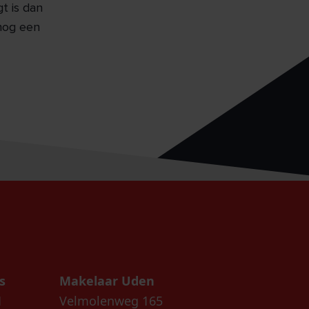
t is dan
 nog een
s
Makelaar Uden
1
Velmolenweg 165