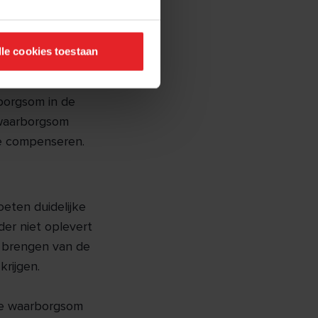
betaald wordt
lle cookies toestaan
achte kosten
pand. De
borgsom in de
 waarborgsom
e compenseren.
oeten duidelijke
er niet oplevert
 brengen van de
rijgen.
de waarborgsom