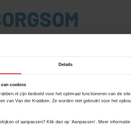
ORGSOM
 VERHUURDER OM EEN WAARBOR
 BETAAL JE BIJ EEN HUUROVER
Details
EEN WAARBORGSOM?
 van cookies
naar een bedrijfspand. Na enige tijd van zoeken en 
abben.nl zijn bedoeld voor het optimaal functioneren van de sit
 match. Nu is het zaak dat er een huurovereenkomst
en van Van der Krabben. Ze worden niet gebruikt voor het opbo
erhuurder. De verhuurder vraagt in de huurovereen
 vraagt je af of dit mag of juist moet bij huren. Hie
 bekijken of aanpassen? Klik dan op 'Aanpassen'. Meer informatie