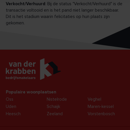
Verkocht/Verhuurd
: Bij de status "Verkocht/Verhuurd" is de
transactie voltooid en is het pand niet langer beschikbaar.
Dit is het stadium waarin felicitaties op hun plaats zijn
gekomen.
Populaire woonplaatsen
Oss
Nistelrode
Veghel
Uden
Schaijk
Maren-kessel
Heesch
Zeeland
Vorstenbosch