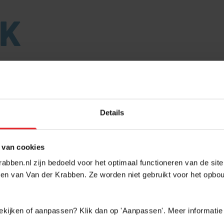
AK
EEN KANTOORVERZAMELGEBOUW?
Details
verzamelgebouw, zitten meerdere ondernemers onde
orverzamelgebouw geldt dat hier de ruimtes als ka
 Veelal is de huisvesting van goede kwaliteit en betaal
 van cookies
uurruimtes en deze bestaan uit verschillende opperv
abben.nl zijn bedoeld voor het optimaal functioneren van de sit
en van Van der Krabben. Ze worden niet gebruikt voor het opbo
ven de mogelijkheid te bieden om te groeien of te k
 bekijken of aanpassen? Klik dan op 'Aanpassen'. Meer informatie
ukken worden verschillende zaken gedeeld met de and