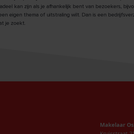
deel kan zijn als je afhankelijk bent van bezoekers, bijv
e een eigen thema of uitstraling wilt. Dan is een bedrijfs
at je zoekt.
Makelaar Os
Kruisstraat 2