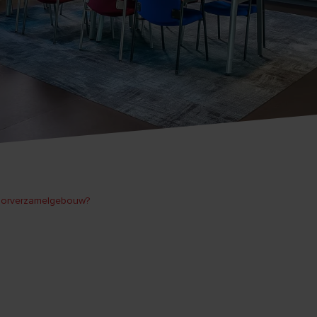
toorverzamelgebouw?