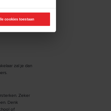
lle cookies toestaan
kelaar zal je dan
ers.
rsterken. Zeker
open. Denk
chool of