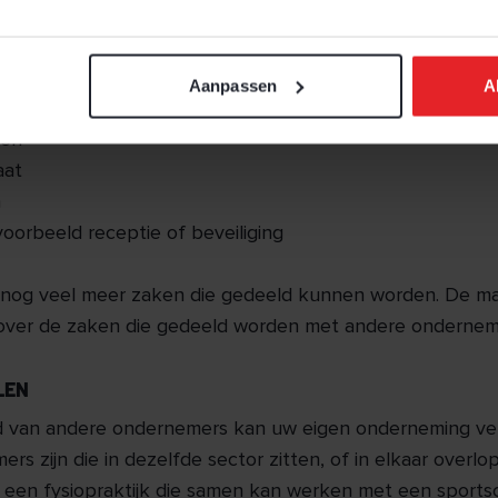
gebouw. Denk aan zaken als:
Aanpassen
A
n schoonmaak
len
aat
n
voorbeeld receptie of beveiliging
er nog veel meer zaken die gedeeld kunnen worden. De ma
over de zaken die gedeeld worden met andere ondernem
LEN
 van andere ondernemers kan uw eigen onderneming ve
ers zijn die in dezelfde sector zitten, of in elkaar overl
n een fysiopraktijk die samen kan werken met een sports