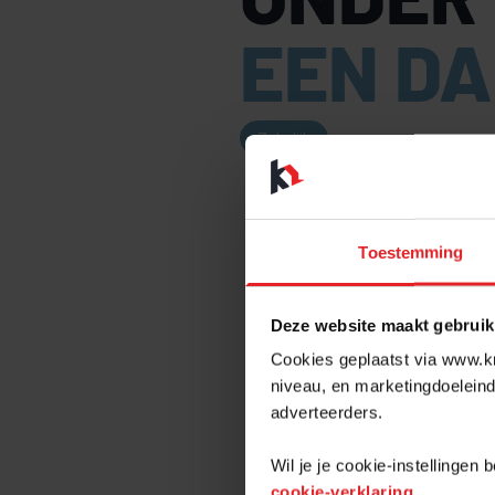
EEN D
Zakelijk
WAT IS 
Toestemming
In een kantoor
Voor een kanto
zijn ingericht.
Deze website maakt gebruik
betreft vaak h
Cookies geplaatst via www.kr
niveau, en marketingdoeleind
kleinere bedrij
adverteerders.
ZAKEN
Wil je je cookie-instellingen
Om kosten te dr
cookie-verklaring
.