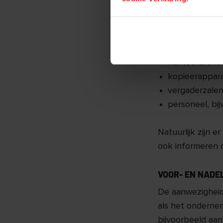
in het verzamel
keuken
onderhoud e
kantoorartike
kopieerappar
vergaderzale
personeel, bij
Natuurlijk zijn 
ook informeren 
VOOR- EN NADE
De aanwezigheid
als het ondernem
bijvoorbeeld aa