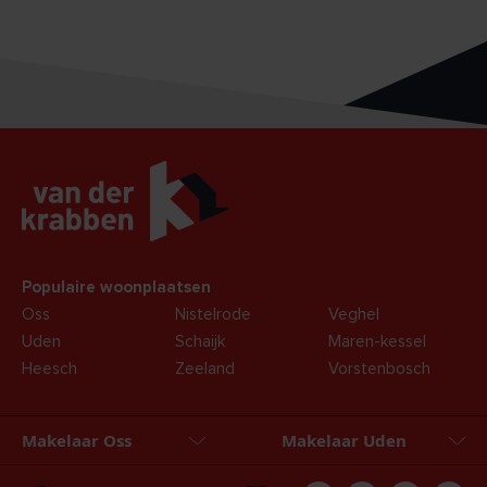
Populaire woonplaatsen
Oss
Nistelrode
Veghel
Uden
Schaijk
Maren-kessel
Heesch
Zeeland
Vorstenbosch
Makelaar Oss
Makelaar Uden