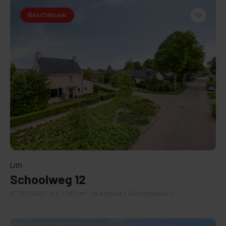
Beschikbaar
BEKIJK
Lith
Schoolweg 12
2
€ 750.000,- k.k. | 163 m
| 6 kamers | Energielabel: C