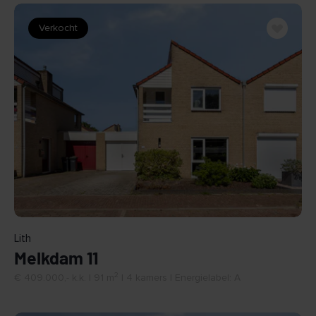
Verkocht
BEKIJK
Lith
Melkdam 11
2
€ 409.000,- k.k. | 91 m
| 4 kamers | Energielabel: A