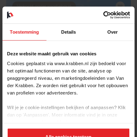
Verkocht onder voorbehoud
Toestemming
Details
Over
Deze website maakt gebruik van cookies
Cookies geplaatst via www.krabben.nl zijn bedoeld voor
het optimaal functioneren van de site, analyse op
geaggregeerd niveau, en marketingdoeleinden van Van
BEKIJK
der Krabben. Ze worden niet gebruikt voor het opbouwen
van profielen voor adverteerders.
Lith
Molenstraat 36
Wil je je cookie-instellingen bekijken of aanpassen? Klik
2
dan op 'Aanpassen'. Meer informatie vind je in onze
€ 775.000,- k.k. | 174 m
| 5 kamers | Energielabel: A
privacy-
en
cookie-verklaring
.
Alle cookies toestaan