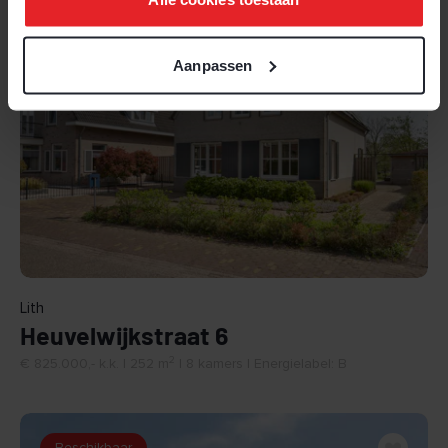
Beschikbaar
Aanpassen
BEKIJK
Lith
Heuvelwijkstraat 6
2
€ 825.000,- k.k. | 252 m
| 8 kamers | Energielabel: B
Beschikbaar