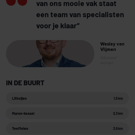
van ons mooie vak staat
een team van specialisten
voor je klaar”
Wesley van
Vlijmen
Adviseur
wonen
IN DE BUURT
Lithoijen
1,5 km
Maren-kessel
3,3 km
Teeffelen
3,9 km