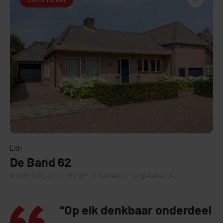
BEKIJK
Lith
De Band 62
2
€ 645.000,- k.k. | 162 m
| 5 kamers | Energielabel: A
“Op elk denkbaar onderdeel