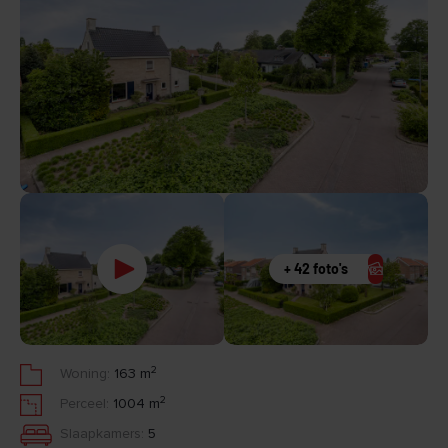
+ 42 foto's
2
Woning:
163 m
2
Perceel:
1004 m
Slaapkamers:
5