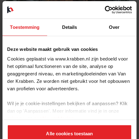
Toestemming
Details
Over
BEKIJK
Deze website maakt gebruik van cookies
Raadhuys te Geffen
Cookies geplaatst via www.krabben.nl zijn bedoeld voor
8 koop- en huurwoningen en 8 appartementen
het optimaal functioneren van de site, analyse op
- Van Wanrooij bouw en ontwikkeling
geaggregeerd niveau, en marketingdoeleinden van Van
der Krabben. Ze worden niet gebruikt voor het opbouwen
van profielen voor adverteerders.
Verkocht
Wil je je cookie-instellingen bekijken of aanpassen? Klik
dan op 'Aanpassen'. Meer informatie vind je in onze
privacy-
en
cookie-verklaring
.
Alle cookies toestaan