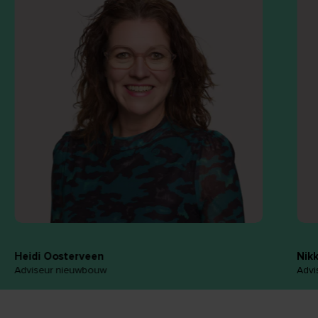
Heidi Oosterveen
Nik
Adviseur nieuwbouw
Advi