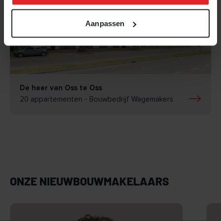
Aanpassen
BEKIJK
De heer van Oss te Oss
20 appartementen - Bouwbedrijf Wagemakers
ONZE NIEUWBOUWMAKELAARS