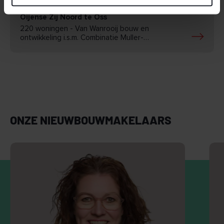
Oijense Zij Noord te Oss
220 woningen - Van Wanrooij bouw en
ontwikkeling i.s.m. Combinatie Muller-
Wagemakers V.O.F.
ONZE NIEUWBOUWMAKELAARS