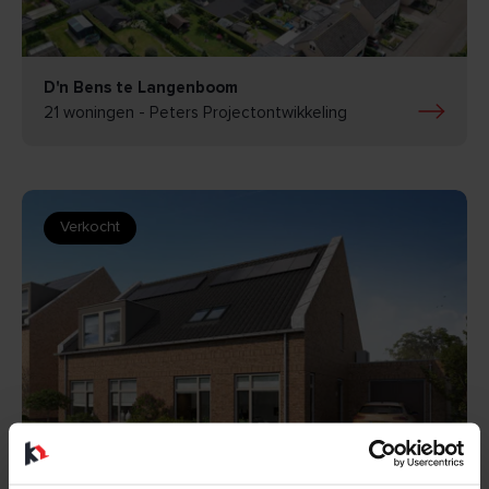
BEKIJK
D'n Bens te Langenboom
21 woningen - Peters Projectontwikkeling
Verkocht
BEKIJK