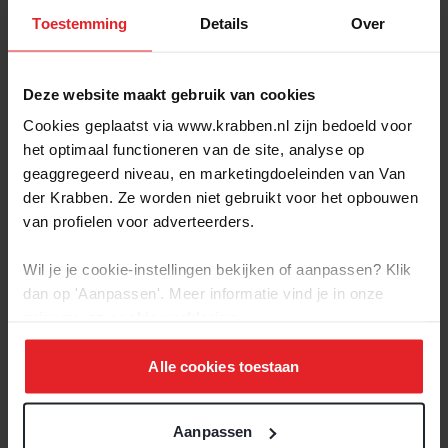
Toestemming
Details
Over
Hof van Somers te Vorstenbosch
16 woningen - P&R Projectontwikkeling B.V.
Deze website maakt gebruik van cookies
Cookies geplaatst via www.krabben.nl zijn bedoeld voor
het optimaal functioneren van de site, analyse op
geaggregeerd niveau, en marketingdoeleinden van Van
Verkocht
der Krabben. Ze worden niet gebruikt voor het opbouwen
van profielen voor adverteerders.
Wil je je cookie-instellingen bekijken of aanpassen? Klik
dan op 'Aanpassen'. Meer informatie vind je in onze
privacy-
en
cookie-verklaring
.
Alle cookies toestaan
BEKIJK
Aanpassen