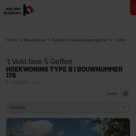
Home
Nieuwbouw
Aanbod nieuwbouwprojecten
't Veld fase 5 Geffen
't Veld fase 5 Geffen
HOEKWONING TYPE B | BOUWNUMMER
178
€ 435.000,- v.o.n.
Delen
Favoriet