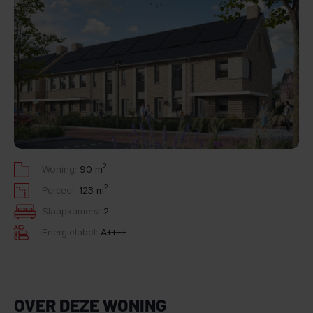
2
Woning:
90 m
2
Perceel:
123 m
Slaapkamers:
2
Energielabel:
A++++
OVER DEZE WONING