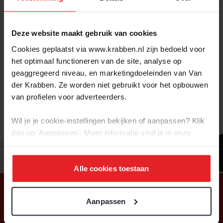
Het gaat gebeuren: de verhuizing! Heb je overal aan
gedacht? Wie moet je allemaal een verhuisbericht sturen?
Wanneer begin je met pakken? Geen zorgen, we hebben het
Deze website maakt gebruik van cookies
allemaal voor je op een rij gezet in onze
handige verhuisplanner.
Cookies geplaatst via www.krabben.nl zijn bedoeld voor
het optimaal functioneren van de site, analyse op
geaggregeerd niveau, en marketingdoeleinden van Van
Prik deze verhuisplanner onder elkaar op je prikbord, zo
der Krabben. Ze worden niet gebruikt voor het opbouwen
vergeet je niets!
van profielen voor adverteerders.
VERHUISPLANNER
Wil je je cookie-instellingen bekijken of aanpassen? Klik
dan op 'Aanpassen'. Meer informatie vind je in onze
privacy-
en
cookie-verklaring
.
Alle cookies toestaan
Aanpassen