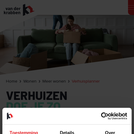
Home
Wonen
Meer wonen
Verhuisplanner
VERHUIZEN
DOE JE ZO
Wonen
Toestemming
Details
Over