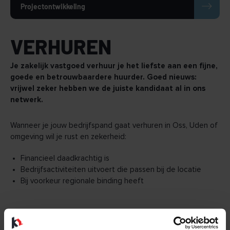
Projectontwikkeling
VERHUREN
Je zakelijk vastgoed verhuur je het liefste aan een fijne,
goede en betrouwbaardere huurder. Goed nieuws:
vrijwel zeker hebben we de juiste kandidaat al in ons
netwerk.
Wanneer je jouw bedrijfspand gaat verhuren in Oss, Uden of
omgeving wil je rust en zekerheid:
Financieel daadkrachtig is
Bedrijfsactiviteiten uitvoert die passen bij de locatie
Bij voorkeur regionale binding heeft
WIE IS JE IDEALE KANDIDAAT?