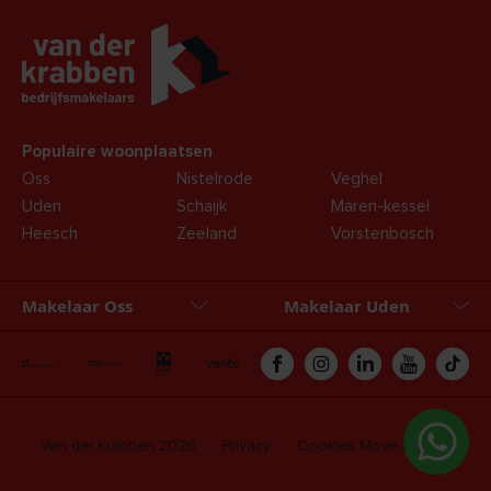
Populaire woonplaatsen
Oss
Nistelrode
Veghel
Uden
Schaijk
Maren-kessel
Heesch
Zeeland
Vorstenbosch
Makelaar Oss
Makelaar Uden
Oss
Uden
Zakelijk
Hypotheken
Van der Krabben 2026
Privacy
Cookies
Move login