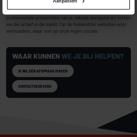
Aanpassen
professioneel, zoals je mag verwachten van een makelaar
die graag een stap extra zet. Zo zorgen we voor een
professionele presentatie van je zakelijk vastgoed en zetten
we die actief in de markt. Op de bekendste websites voor
verhuurders, maar ook op onze eigen socials.
WAAR KUNNEN
WE JE BIJ HELPEN?
IK WIL EEN AFSPRAAK MAKEN
CONTACTGEGEVENS