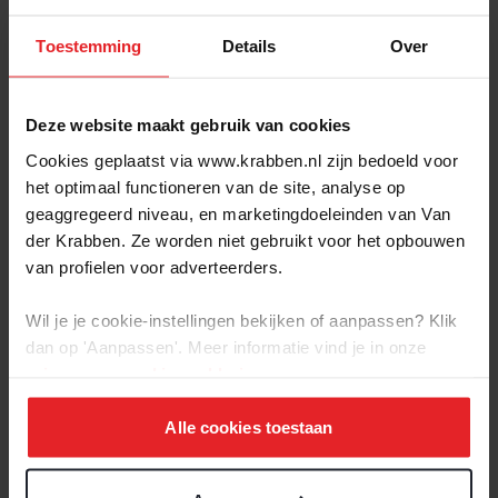
Om die huurder te vinden, willen we eerst jou goed leren
kennen. Samen bekijken we wat voor jou de ideale huurder
Toestemming
Details
Over
is. Onze insteek: we gaan met je vastgoed om alsof het óns
eigendom is. Zo gaan we altijd voor de beste
verhuurconstructie.
Deze website maakt gebruik van cookies
Cookies geplaatst via www.krabben.nl zijn bedoeld voor
WAARSCHIJNLIJK KENNEN WE JE
het optimaal functioneren van de site, analyse op
HUURDER AL
geaggregeerd niveau, en marketingdoeleinden van Van
der Krabben. Ze worden niet gebruikt voor het opbouwen
De kans is groot dat de geschikte huurder zich al in ons
van profielen voor adverteerders.
netwerk bevindt. Doordat we met hen een persoonlijke
band onderhouden, weten we precies wat ze zoeken – en
Wil je je cookie-instellingen bekijken of aanpassen? Klik
dus ook welke relaties er in aanmerking komen als potentiële
dan op 'Aanpassen'. Meer informatie vind je in onze
huurder van je pand.
privacy-
en
cookie-verklaring
.
WE ZETTEN JE PAND IN DE MARKT
Alle cookies toestaan
Vinden we de ideale huurder niet in ons netwerk? Dan
zetten we je pand in de markt. Daadkrachtig en